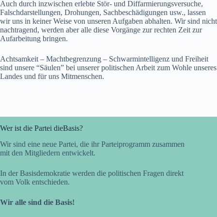
Auch durch inzwischen erlebte Stör- und Diffarmierungsversuche,
Falschdarstellungen, Drohungen, Sachbeschädigungen usw., lassen
wir uns in keiner Weise von unseren Aufgaben abhalten. Wir sind nicht
nachtragend, werden aber alle diese Vorgänge zur rechten Zeit zur
Aufarbeitung bringen.
Achtsamkeit – Machtbegrenzung – Schwarmintelligenz und Freiheit
sind unsere “Säulen” bei unserer politischen Arbeit zum Wohle unseres
Landes und für uns Mitmenschen.
Wer ist die Partei dieBasis?
Wir sind eine neue Partei, die ihr Parteiprogramm zusammen
mit den Mitgliedern entwickelt.
In der Basisdemokratie werden die politischen Fragen direkt
vom Volk entschieden.
Wir alle sind die Basis!