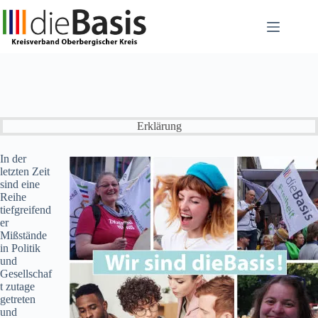
Zum
Inhalt
springen
Erklärung
In der
letzten Zeit
sind eine
Reihe
tiefgreifend
er
Mißstände
in Politik
und
Gesellschaf
t zutage
getreten
und