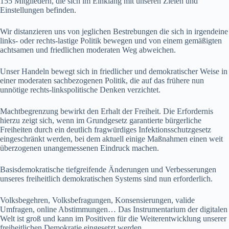
155 Mitgliedern, die sich im Einklang mit unseren Zielen und
Einstellungen befinden.
Wir distanzieren uns von jeglichen Bestrebungen die sich in irgendeine
links- oder rechts-lastige Politik bewegen und von einem gemäßigten
achtsamen und friedlichen moderaten Weg abweichen.
Unser Handeln bewegt sich in friedlicher und demokratischer Weise in
einer moderaten sachbezogenen Politik, die auf das frühere nun
unnötige rechts-linkspolitische Denken verzichtet.
Machtbegrenzung bewirkt den Erhalt der Freiheit. Die Erfordernis
hierzu zeigt sich, wenn im Grundgesetz garantierte bürgerliche
Freiheiten durch ein deutlich fragwürdiges Infektionsschutzgesetz
eingeschränkt werden, bei dem aktuell einige Maßnahmen einen weit
überzogenen unangemessenen Eindruck machen.
Basisdemokratische tiefgreifende Änderungen und Verbesserungen
unseres freiheitlich demokratischen Systems sind nun erforderlich.
Volksbegehren, Volksbefragungen, Konsensierungen, valide
Umfragen, online Abstimmungen… Das Instrumentarium der digitalen
Welt ist groß und kann im Positiven für die Weiterentwicklung unserer
freiheitlichen Demokratie eingesetzt werden.