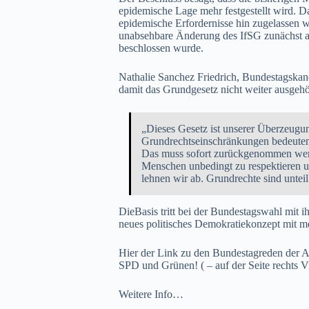
epidemische Lage mehr festgestellt wird. D
epidemische Erfordernisse hin zugelassen wa
unabsehbare Änderung des IfSG zunächst al
beschlossen wurde.
Nathalie Sanchez Friedrich, Bundestagska
damit das Grundgesetz nicht weiter ausgehö
„Dieses Gesetz ist unserer Überzeugun
Grundrechtseinschränkungen bedeuten 
Das muss sofort zurückgenommen werde
Menschen unbedingt zu respektieren u
lehnen wir ab. Grundrechte sind unteil
DieBasis tritt bei der Bundestagswahl mit 
neues politisches Demokratiekonzept mit 
Hier der Link zu den Bundestagreden der
SPD und Grünen! ( – auf der Seite rechts 
Weitere Info…