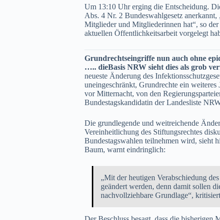
Um 13:10 Uhr erging die Entscheidung. Die
Abs. 4 Nr. 2 Bundeswahlgesetz anerkannt, 
Mitglieder und Mitgliederinnen hat“, so d
aktuellen Öffentlichkeitsarbeit vorgelegt ha
Grundrechtseingriffe nun auch ohne epi
….. dieBasis NRW sieht dies als grob ve
neueste Änderung des Infektionsschutzgese
uneingeschränkt, Grundrechte ein weiteres
vor Mitternacht, von den Regierungspartei
Bundestagskandidatin der Landesliste NRW
Die grundlegende und weitreichende Änder
Vereinheitlichung des Stiftungsrechtes disk
Bundestagswahlen teilnehmen wird, sieht h
Baum, warnt eindringlich:
„Mit der heutigen Verabschiedung des 
geändert werden, denn damit sollen di
nachvollziehbare Grundlage“, kritisie
Der Beschluss besagt, dass die bisherigen 