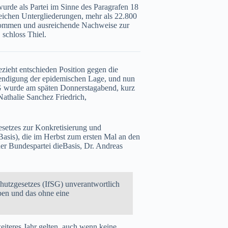
rde als Partei im Sinne des Paragrafen 18
eichen Untergliederungen, mehr als 22.800
enommen und ausreichende Nachweise zur
 schloss Thiel.
ezieht entschieden Position gegen die
eendigung der epidemischen Lage, und nun
SG wurde am späten Donnerstagabend, kurz
athalie Sanchez Friedrich,
setzes zur Konkretisierung und
Basis), die im Herbst zum ersten Mal an den
er Bundespartei dieBasis, Dr. Andreas
chutzgesetzes (IfSG) unverantwortlich
iben und das ohne eine
eiteres Jahr gelten, auch wenn keine