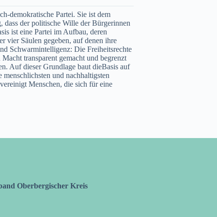
ich-demokratische Partei. Sie ist dem
 dass der politische Wille der Bürgerinnen
s ist eine Partei im Aufbau, deren
er vier Säulen gegeben, auf denen ihre
und Schwarmintelligenz: Die Freiheitsrechte
nn Macht transparent gemacht und begrenzt
en. Auf dieser Grundlage baut dieBasis auf
e menschlichsten und nachhaltigsten
ereinigt Menschen, die sich für eine
rband Oberbergischer Kreis