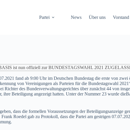
Partei
News
Über uns
Vorstand
BASIS ist nun offiziell zur BUNDESTAGSWAHL 2021 ZUGELASS
7.2021 fand ab 9:00 Uhr im Deutschen Bundestag die erste von zwei ö
nung von Vereinigungen als Parteien für die Bundestagswahl 2021“ s
wei Richter des Bundesverwaltungsgerichtes über zunächst 44 von insge
r, ihre Beteiligung angezeigt hatten. Unter der Nummer 23 wurde dieBa
ergeben, dass die formellen Voraussetzungen der Beteiligungsanzeige gem
rt, Frank Roedel gab zu Protokoll, dass die Partei am gestrigen 07.07.20
mmung.