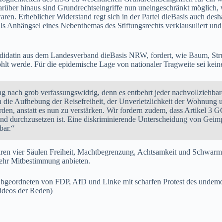
arüber hinaus sind Grundrechtseingriffe nun uneingeschränkt möglich, 
ren. Erheblicher Widerstand regt sich in der Partei dieBasis auch desh
s Anhängsel eines Nebenthemas des Stiftungsrechts verklausuliert und
ndidatin aus dem Landesverband dieBasis NRW, fordert, wie Baum, Str
hlt werde. Für die epidemische Lage von nationaler Tragweite sei kei
g nach grob verfassungswidrig, denn es entbehrt jeder nachvollziehba
die Aufhebung der Reisefreiheit, der Unverletzlichkeit der Wohnung u
n, anstatt es nun zu verstärken. Wir fordern zudem, dass Artikel 3 G
nd durchzusetzen ist. Eine diskriminierende Unterscheidung von Geim
bar.“
ihren vier Säulen Freiheit, Machtbegrenzung, Achtsamkeit und Schwarmi
mehr Mitbestimmung anbieten.
 Abgeordneten von FDP, AfD und Linke mit scharfen Protest des und
Videos der Reden)