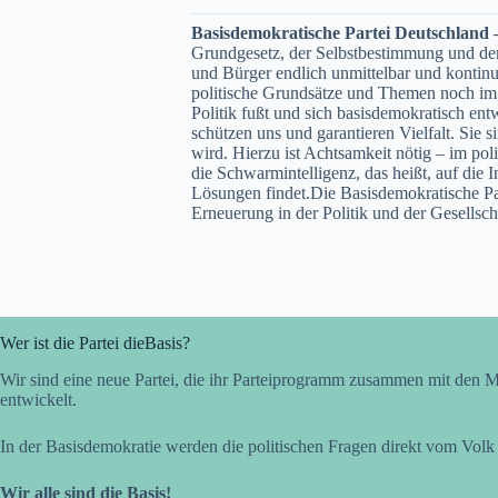
Basisdemokratische Partei Deutschland –
Grundgesetz, der Selbstbestimmung und der 
und Bürger endlich unmittelbar und kontinu
politische Grundsätze und Themen noch im En
Politik fußt und sich basisdemokratisch en
schützen uns und garantieren Vielfalt. Sie
wird. Hierzu ist Achtsamkeit nötig – im po
die Schwarmintelligenz, das heißt, auf die
Lösungen findet.Die Basisdemokratische Par
Erneuerung in der Politik und der Gesellsch
Wer ist die Partei dieBasis?
Wir sind eine neue Partei, die ihr Parteiprogramm zusammen mit den M
entwickelt.
In der Basisdemokratie werden die politischen Fragen direkt vom Volk
Wir alle sind die Basis!