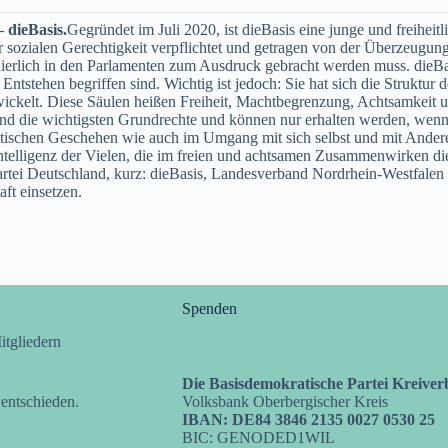
 dieBasis.
Gegründet im Juli 2020, ist dieBasis eine junge und freiheitl
sozialen Gerechtigkeit verpflichtet und getragen von der Überzeugung,
ierlich in den Parlamenten zum Ausdruck gebracht werden muss. dieBasi
tstehen begriffen sind. Wichtig ist jedoch: Sie hat sich die Struktur d
twickelt. Diese Säulen heißen Freiheit, Machtbegrenzung, Achtsamkeit 
 sind die wichtigsten Grundrechte und können nur erhalten werden, we
litischen Geschehen wie auch im Umgang mit sich selbst und mit Ander
 Intelligenz der Vielen, die im freien und achtsamen Zusammenwirken di
tei Deutschland, kurz: dieBasis, Landesverband Nordrhein-Westfalen v
aft einsetzen.
Spenden
itgliedern
Die Basisdemokratische Partei Kreive
 entschieden.
Volksbank Oberbergischer Kreis
IBAN: DE84 3846 2135 0027 0530 25
BIC: GENODED1WIL